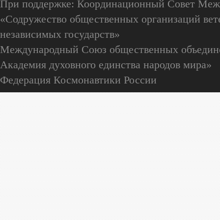
При поддержке: Координационный Совет Меж
«Содружество общественных организаций вете
независимых государств»
Международный Союз общественных объедин
Академия духовного единства народов мира»
Федерация Космонавтики России