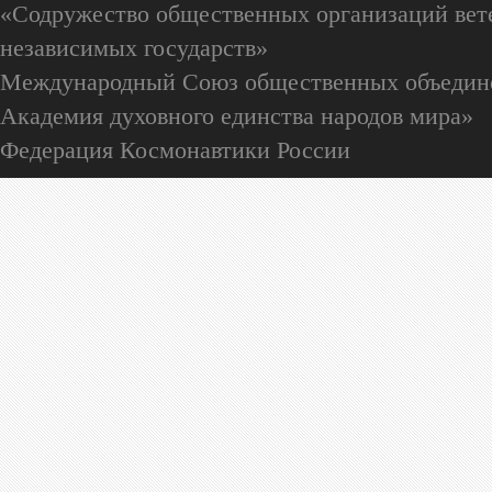
«Содружество общественных организаций вете
независимых государств»
Международный Союз общественных объедин
Академия духовного единства народов мира»
Федерация Космонавтики России