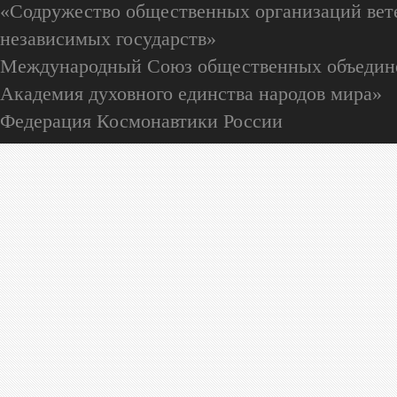
«Содружество общественных организаций вете
независимых государств»
Международный Союз общественных объедин
Академия духовного единства народов мира»
Федерация Космонавтики России