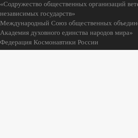
«Содружество общественных организаций вете
независимых государств»
Международный Союз общественных объедин
Академия духовного единства народов мира»
Федерация Космонавтики России