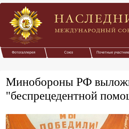
Фотогаллерея
Союз
Почетные участник
Минобороны РФ выложи
"беспрецедентной пом