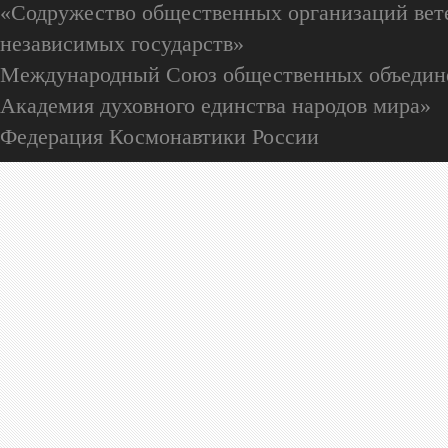
«Содружество общественных организаций вете
независимых государств»
Международный Союз общественных объедин
Академия духовного единства народов мира»
Федерация Космонавтики России