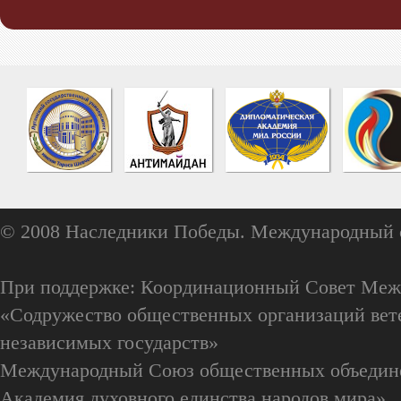
© 2008 Наследники Победы. Международный 
При поддержке: Координационный Совет Меж
«Содружество общественных организаций вете
независимых государств»
Международный Союз общественных объедин
Академия духовного единства народов мира»