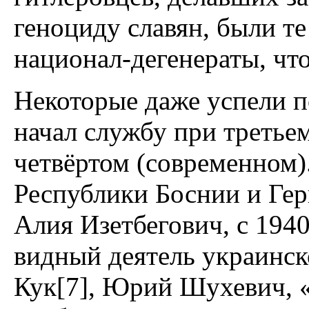
геноциду славян, были т
национал-дегенераты, чт
Некоторые даже успели п
начал службу при третье
четвёртом (современном)
Республики Боснии и Ге
Алия Изетбегович, с 194
видный деятель украинск
Кук[7], Юрий Шухевич, 