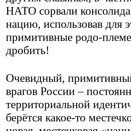
НАТО сорвали консолида
нацию, использовав для э
примитивные родо-племен
дробить!
Очевидный, примитивный
врагов России – постоя
территориальной идентич
берётся какое-то местечк
новая, местечковая «нац