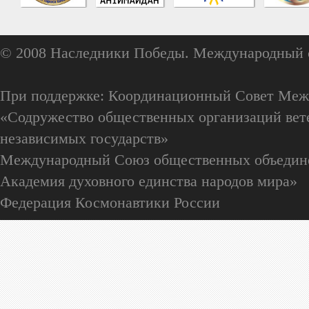
© 2008 Наследники Победы. Международный 
При поддержке: Координационный Совет Меж
«Содружество общественных организаций вете
независимых государств»
Международный Союз общественных объедин
Академия духовного единства народов мира»
Федерация Космонавтики России