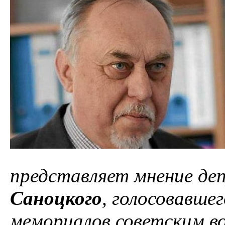
представляет мнение д
Саноцкого
, голосовавше
мемориалов советским в