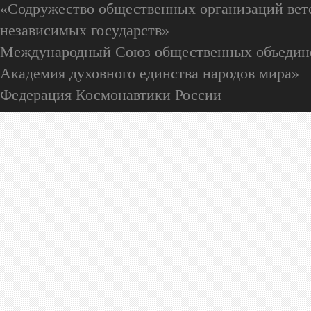
«Содружество общественных организаций вете
независимых государств»
Международный Союз общественных объедин
Академия духовного единства народов мира»
Федерация Космонавтики России