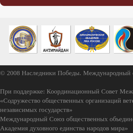
© 2008 Наследники Победы. Международный 
При поддержке: Координационный Совет Меж
«Содружество общественных организаций вете
независимых государств»
Международный Союз общественных объедин
Академия духовного единства народов мира»