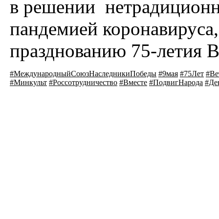
в решении нетрадиционн
пандемией коронавируса
празднованию 75-летия 
#МеждународныйСоюзНаследникиПобеды
#9мая
#75Лет
#Ве
#Минкульт
#Россотрудничество
#Вместе
#ПодвигНарода
#Де