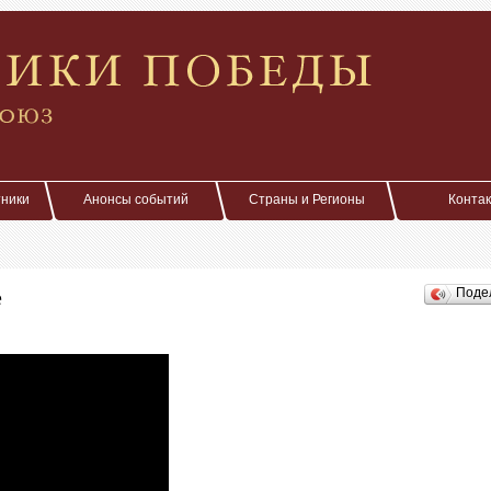
тники
Анонсы событий
Страны и Регионы
Конта
е
Поде