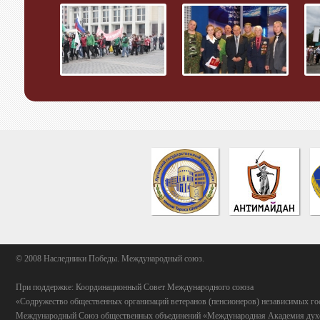
© 2008 Наследники Победы. Международный союз.
При поддержке: Координационный Совет Международного союза
«Содружество общественных организаций ветеранов (пенсионеров) независимых го
Международный Союз общественных объединений «Международная Академия духо