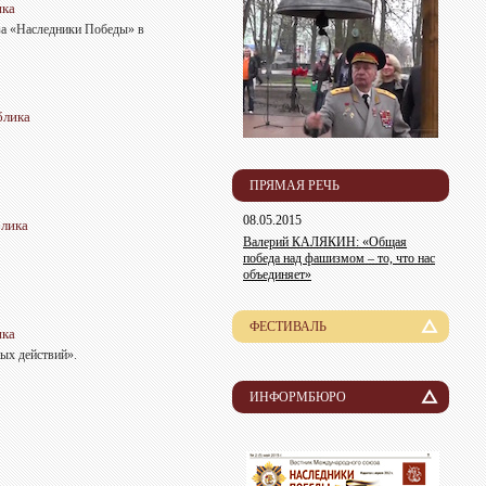
ика
за «Наследники Победы» в
блика
ПРЯМАЯ РЕЧЬ
08.05.2015
блика
Валерий КАЛЯКИН: «Общая
победа над фашизмом – то, что нас
объединяет»
ФЕСТИВАЛЬ
ика
ых действий».
История
Лауреаты
ИНФОРМБЮРО
Новости
Организационный комитет
Пресса о нас
Информация для участников