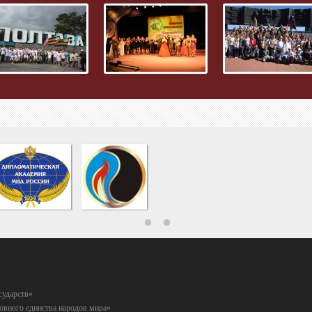
сударств»
вного единства народов мира»