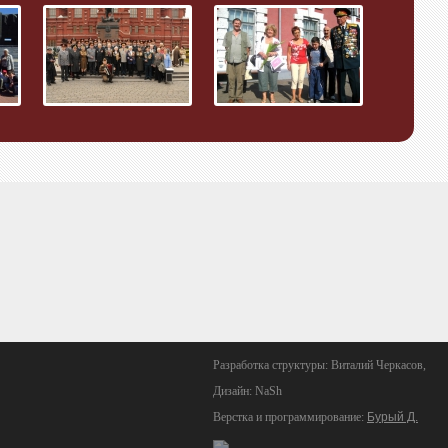
Разработка структуры: Виталий Черкасов,
Дизайн: NaSh
Верстка и программирование:
Бурый Д.