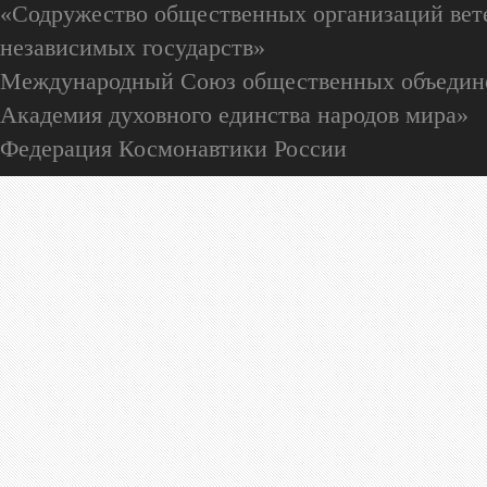
«Содружество общественных организаций вете
независимых государств»
Международный Союз общественных объедин
Академия духовного единства народов мира»
Федерация Космонавтики России