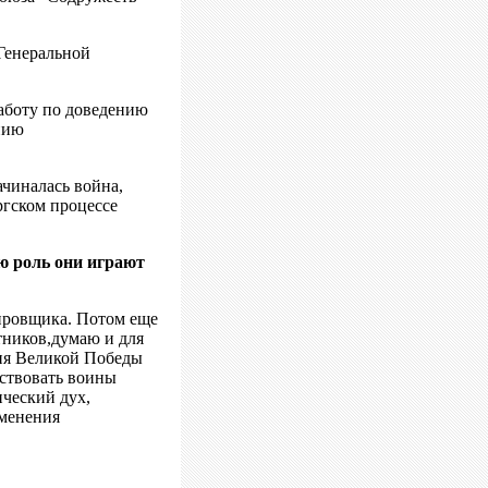
Генеральной
аботу по доведению
нию
ачиналась война,
ргском процессе
ю роль они играют
шировщика. Потом еще
тников,думаю и для
тия Великой Победы
аствовать воины
ический дух,
зменения