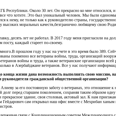
КГБ Республики. Около 30 лет. Он прекрасно ко мне относился, и
, все что хотите. Это был уникальный человек. Мы были едином
лся к нему, не только как к руководителю страны, государственн
еку высоких моральных качеств,безгранично любящему свою Род
тавку, десять лет не работал. В 2017 году меня пригласили на до
 посту, каждый стареет по-своему.
ого.В прошлом году у нас на учете в это время было 389. Сейч
ированы поименно все ветераны войны, труда, организаций воору
еранов войны и труда, а также ветеранские организации всей 
сколько в Азербайджане ветеранов. Все у нас получают информа
до конца жизни дана возможность выполнять свою миссию, на
оли руководителя гражданской общественной организации?
Алиеву за его постоянную заботу о ветеранах, это отношение к 
й долг перед старшим поколением, сохраняя таким образом одн
прекрасное здание, своя столовая, актовый зал. К нам приезжаю
м Гейдарович сам открывал наш офис вместе с Мехрибан ханым 
истров.
ддерживая связи с Координационным советом Международного 