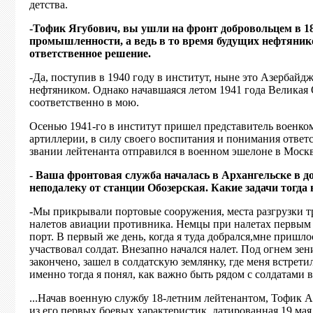
детства.
-Тофик Ягубович, вы ушли на фронт добровольцем в 18
промышленности, а ведь в то время будущих нефтянико
ответственное решение.
-Да, поступив в 1940 году в институт, ныне это Азербай
нефтяником. Однако начавшаяся летом 1941 года Великая 
соответственно в мою.
Осенью 1941-го в институт пришел представитель военко
артиллерии, в силу своего воспитания и понимания ответ
звании лейтенанта отправился в военном эшелоне в Москву
- Ваша фронтовая служба началась в Архангельске в д
неподалеку от станции Обозерская. Какие задачи тогд
-Мы прикрывали портовые сооружения, места разгрузки т
налетов авиации противника. Немцы при налетах первым 
порт. В первый же день, когда я туда добрался,мне пришло
участвовал солдат. Внезапно начался налет. Под огнем зе
закончено, зашел в солдатскую землянку, где меня встрет
именно тогда я понял, как важно быть рядом с солдатами 
...Начав военную службу 18-летним лейтенантом, Тофик Аг
из его первых боевых характеристик, датированная 19 ма