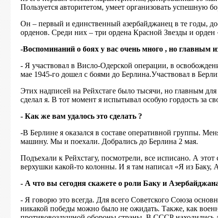
Пользуется авторитетом, умеет организовать успешную бо
Он – первый и единственный азербайджанец в те годы, до
орденов. Среди них – три ордена Красной Звезды и орден
-Воспоминаний о боях у вас очень много , но главным из
- Я участвовал в Висло-Одерской операции, в освобожден
мае 1945-го дошел с боями до Берлина.Участвовал в Берл
Этих надписей на Рейхстаге было тысячи, но главным для 
сделал я. В тот момент я испытывал особую гордость за св
- Как же вам удалось это сделать ?
-В Берлине я оказался в составе оперативной группы. Ме
машину. Мы и поехали. Добрались до Берлина 2 мая.
Подъехали к Рейхстагу, посмотрели, все исписано. А этот
верхушки какой-то колонны. И я там написал «Я из Баку, 
- А что вы сегодня скажете о роли Баку и Азербайджа
- Я говорю это всегда. Для всего Советского Союза основ
никакой победы можно было не ожидать. Также, как военн
противовоздушной обороны страны. В СССР находились дв