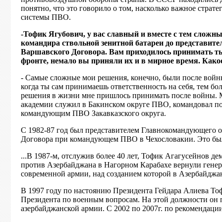
понятно, что это говорило о том, насколько важное страт
системы ПВО.
-Тофик Ягубович, у вас славный и вместе с тем сложн
командира ствольной зенитной батареи до представи
Варшавского Договора. Вам приходилось принимать т
фронте, немало вы приняли их и в мирное время. Как
- Самые сложные мои решения, конечно, были после войны
когда ты сам принимаешь ответственность на себя, тем бо
решения в жизни мне пришлось принимать после войны. М
академии служил в Бакинском округе ПВО, командовал по
командующим ПВО Закавказского округа.
С 1982-87 год был представителем Главнокомандующего 
Договора при командующем ПВО в Чехословакии. Это был
...В 1987-м, отслужив более 40 лет, Тофик Агагусейнов 
против Азербайджана в Нагорном Карабахе вернули генер
современной армии, над созданием которой в Азербайджан
В 1997 году по настоянию Президента Гейдара Алиева То
Президента по военным вопросам. На этой должности он п
азербайджанской армии. С 2002 по 2007г. по рекомендац