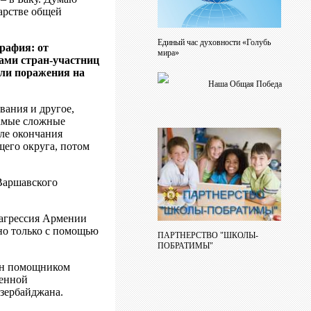
дарстве общей
Единый час духовности «Голубь
рафия: от
мира»
ами стран-участниц
ли поражения на
Наша Общая Победа
вания и другое,
самые сложные
ле окончания
его округа, потом
Варшавского
 агрессия Армении
но только с помощью
ПАРТНЕРСТВО "ШКОЛЫ-
ПОБРАТИМЫ"
чен помощником
менной
Азербайджана.