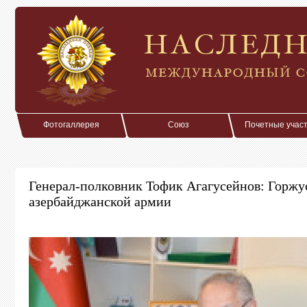
Фотогаллерея
Союз
Почетные учас
Генерал-полковник Тофик Агагусейнов: Горжу
азербайджанской армии