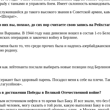
рьбу с танками и управлять боем. Имеет склонность командоват
служившийся до такого высокого звания в Советской армии, кава
 «Шохрат».
 них вы, похоже, до сих пор считаете свою запись на Рейхстаге
ии Варшавы. В 1944 году наш дивизион вошел в состав 1-го Бело
инских операциях и закончил войну в Берлине.
меня было то, что среди прочих была и надпись азербайджанског
ою родину.
ня как лейтенанта послали выбирать новые позиции под Берлино
 сержант был здоровый парень. Посадил меня к себе на плечи. Та
Агагусейнов».
на в достижении Победы в Великой Отечественной войне?
ным источником нефти в то время был Баку. И все знали, что без
ый человек, могу сказать о той роли, какую выполнял Баку в со
а округа противовоздушной обороны: один - в Москве, другой 