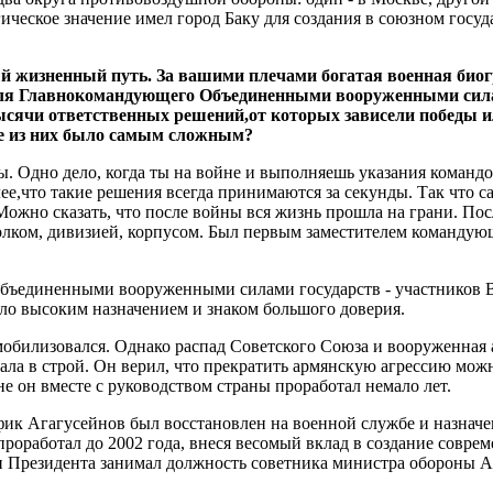
егическое значение имел город Баку для создания в союзном госу
ый жизненный путь. За вашими плечами богатая военная биог
теля Главнокомандующего Объединенными вооруженными сил
ысячи ответственных решений,от которых зависели победы и
ое из них было самым сложным?
. Одно дело, когда ты на войне и выполняешь указания командо
лее,что такие решения всегда принимаются за секунды. Так что 
ожно сказать, что после войны вся жизнь прошла на грани. Пос
лком, дивизией, корпусом. Был первым заместителем командующ
объединенными вооруженными силами государств - участников 
о высоким назначением и знаком большого доверия.
демобилизовался. Однако распад Советского Союза и вооруженная
ала в строй. Он верил, что прекратить армянскую агрессию мож
е он вместе с руководством страны проработал немало лет.
фик Агагусейнов был восстановлен на военной службе и назна
роработал до 2002 года, внеся весомый вклад в создание совре
ии Президента занимал должность советника министра обороны 