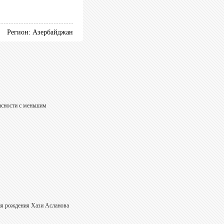
Регион: Азербайджан
асности с меньшим
ня рождения Хази Асланова