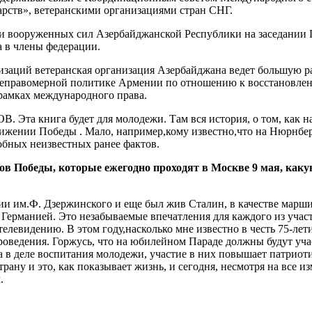
рств», ветеранскими организациями стран СНГ.
а и вооруженных сил Азербайджанской Республики на заседании 
 в члены федерации.
изаций ветеранская организация Азербайджана ведет большую р
неправомерной политике Армении по отношению к восстановле
рамках международного права.
. Эта книга будет для молодежи. Там вся история, о том, как н
тижении Победы . Мало, например,кому известно,что на Нюрнбе
бных неизвестных ранее фактов.
в Победы, которые ежегодно проходят в Москве 9 мая, каку
демии им.Ф. Дзержинского и еще был жив Сталин, в качестве мар
й Германией. Это незабываемые впечатления для каждого из учас
телевидению. В этом году,насколько мне известно в честь 75-ле
проведения. Горжусь, что на юбилейном Параде должны будут уч
а в деле воспитания молодежи, участие в них повышает патриот
рану и это, как показывает жизнь, и сегодня, несмотря на все и
.