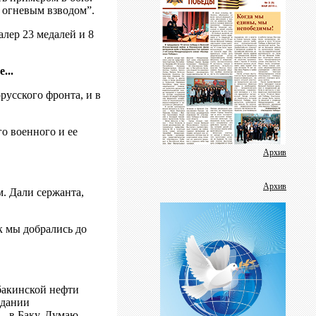
ь огневым взводом”.
Фотогалерея
Дневник фестиваля
лер 23 медалей и 8
Аудиоролики
Видеогалерея
...
Пресс-релизы
русского фронта, и в
Школа журналистики
В помощь защитнику отечества
о военного и ее
Методичка
Архив
Социальные ролики
Архив
м. Дали сержанта,
Аналитика
Газета
к мы добрались до
 бакинской нефти
здании
– в Баку. Думаю