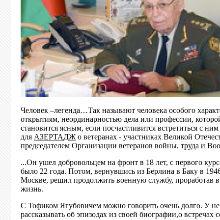
Человек –легенда…Так называют человека особого характ
открытиям, неординарностью дела или профессии, которой
становится ясным, если посчастливится встретиться с ни
для
АЗЕРТАДЖ
о ветеранах - участниках Великой Отечест
председателем Организации ветеранов войны, труда и В
...Он ушел добровольцем на фронт в 18 лет, с первого ку
было 22 года. Потом, вернувшись из Берлина в Баку в 194
Москве, решил продолжить военную службу, проработав 
жизнь.
С Тофиком Ягубовичем можно говорить очень долго. У нег
рассказывать об эпизодах из своей биографии,о встречах