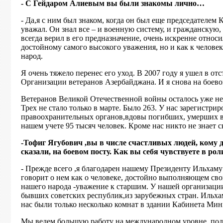
- С Гейдаром Алиевым вы были знакомы лично…
- Да,я с ним был знаком, когда он был еще председателем 
уважал. Он знал все – и военную систему, и гражданскую
всегда верил в его предназначение, очень искренне относи
достойному самого высокого уважения, но и как к челов
народ.
Я очень тяжело перенес его уход. В 2007 году я ушел в отс
Организации ветеранов Азербайджана. И я снова на боевом
Ветеранов Великой Отечественной войны осталось уже немн
Трех не стало только в марте. Было 263. У нас зарегистр
правоохранительных органов,вдовы погибших, умерших вет
нашем учете 95 тысяч человек. Кроме нас никто не знает 
-Тофиг Ягубович ,вы в числе счастливых людей, кому 
сказали, на боевом посту. Как вы себя чувствуете в р
- Прежде всего ,я благодарен нашему Президенту Ильхаму 
говорит о нем как о человеке, достойно выполняющем сво
нашего народа -уважение к старшим. У нашей организации 
бывших советских республик,из зарубежных стран. Ильха
нас были только несколько комнат в здании Кабинета Мин
Мы ведем большую работу на международном уровне, по