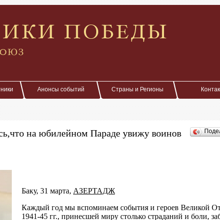
тники
Анонсы событий
Страны и Регионы
Конта
сь,что на юбилейном Параде увижу воинов
Поде
Баку, 31 марта,
АЗЕРТАДЖ
Каждый год мы вспоминаем события и героев Великой О
1941-45 гг., принесшей миру столько страданий и боли, за