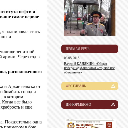
нститута нефти и
 ваше самое первое
 я планировал стать
раны и
ПРЯМАЯ РЕЧЬ
 училище зенитной
 армии. Через год в
08.05.2015
Валерий КАЛЯКИН: «Общая
победа над фашизмом – то, что нас
она, расположенного
объединяет»
а и Архангельска от
ФЕСТИВАЛЬ
о бомбить город и
История
 , в котором
. Когда все было
Лауреаты
ИНФОРМБЮРО
 храбрость и еще
Новости
Организационный комитет
а. Показательна одна
Пресса о нас
Информация для участников
ть примером в бою.