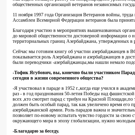
общественных организаций ветеранов независимых госуда
11 ноября 1997 года Организация Ветеранов войны, труд
Ассамблеи Всемирной Федерации ветеранов была принята
Благодаря участию в мероприятиях вышеназванных орган
до мировой общественности достоверной информации о 
территориальных границ Азербайджана, утвержденных в 
Сейчас мы готовим книгу об участии азербайджанцев в ВОВ
показывается роль Азербайджана и азербайджанцев в дос
были переводчики -азербайджанцы,мы нашли немало подо
-Тофик Ягубович, вы, конечно были участником Парадо
сегодня в жизни современного общества?
-Я участвовал в параде в 1952 г.,когда еще учился в ака
раз - в год празднования 50-летия Победы над фашистско
всех ,кто смотрит парад с трибун на Красной Площади,по 
должен быть особый парад, так как увеличено время его 
азербайджанской армии. Роль парадов важна и значительн
позволяет по-новому испытать чувство гордости за свою ст
окружающего мира в эпоху глобализации, нужно молодым
-Благодарю за беседу.