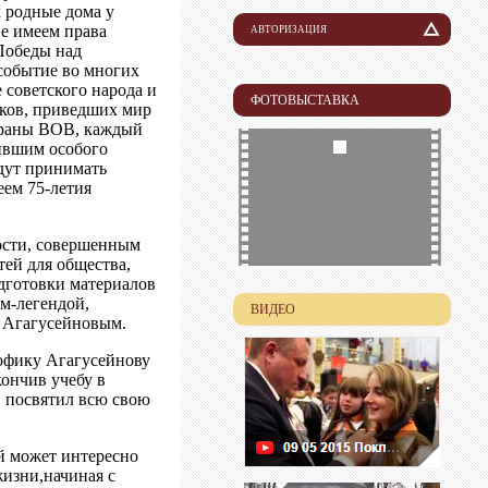
х родные дома у
е имеем права
АВТОРИЗАЦИЯ
 Победы над
Логин
 событие во многих
 советского народа и
ФОТОВЫСТАВКА
иков, приведших мир
Пароль
тераны ВОВ, каждый
ившим особого
удут принимать
еем 75-летия
ости, совершенным
тей для общества,
одготовки материалов
ом-легендой,
ВИДЕО
 Агагусейновым.
Тофику Агагусейнову
кончив учебу в
 посвятил всю свою
й может интересно
жизни,начиная с