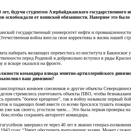
 лет, будучи студентом Азербайджанского государственного и
в освобождали от воинской обязанности. Наверное это было
джанский государственный университет нефти и промышленности,
Отечественная война внесла свои коррективы в жизнь нашей ст
мата набирать желающих перевестись из института в Бакинское
ственности перед Родиной я добровольно вступил в ряды Красной
 и вскоре оказался на фронте.
олжности командира взвода зенитно-артиллерийского дивизи
а выполнял ваш дивизион?
ранспортных конвоев союзников и другие объекты Северодвинск
делом стремились уничтожить объекты ПВО, чтобы безнаказанн
сь принять "боевое крещение", так в войну называли первый бой
ниток и падающих бомб вместе со всеми бросился тушить пожары
или уже как своего, угостили чаем… Это была первая проверка на
в бою,чтобы сохранять авторитет командира.
агусейнов завершил ее через 40 лет в звании генерал-полковник
я 1943 года: “Умеет обеспечить выполнение задачи. Может служи