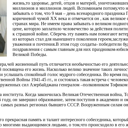
жизнь,то здоровье, детей, отцов и матерей, уничтоживши
миллионов и миллионов людей. Вспоминаем потому,что н
забывать о том, что 9 мая – день всенародного праздника
коричневой чумой ХХ века и отмечается он , как великое
странах мира. Не имеем права забывать о великом подвиге
цене, которую заплатило человечество за действия полит
к страшной войне. Сберечь эту память нам помогают ве
из которых стал для нынешнего поколения героем,заслуж
уважения и почтения.В этом году солдаты- победители б
поздравления с самым главным для них праздником-юбил
Великой Победы.
ера,чей жизненный путь отличается необычностью его деятельн
 посвящена его жизнь. Насколько велико значение таких личнос
м и услышать спокойный голос мудрого собеседника. Во время п
венной Войны 1941-45 гг., и состоялась такая встреча с человек
ооруженных сил Азербайджана генералом –полковником Тофиком
рса института. Когда закончилась Великая Отечественная война, 
6 году, он завершил образование, затем поступив в академию и о
в самых разных регионах бывшего СССР. Вооруженным силам он
о прекрасная память и талант интересного собеседника, которы
 со многими выдающимися людьми, о том,что происходило в его 