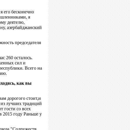
 я его бесконечно
ышленниками, я
ому деятелю,
ину, азербайджанский
лжность председателя
ас 260 осталось.
женных сил и
республики. Всего на
цию.
ходясь, как вы
нам дорогого стоит,и
у из лучших традиций
т гости со всех
в 2015 году Раньше у
союза "Содружеств