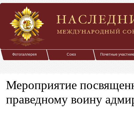
Фотогаллерея
Союз
Почетные участник
Мероприятие посвященн
праведному воину адми