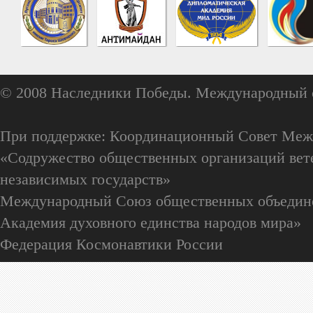
© 2008 Наследники Победы. Международный 
При поддержке: Координационный Совет Меж
«Содружество общественных организаций вете
независимых государств»
Международный Союз общественных объедин
Академия духовного единства народов мира»
Федерация Космонавтики России