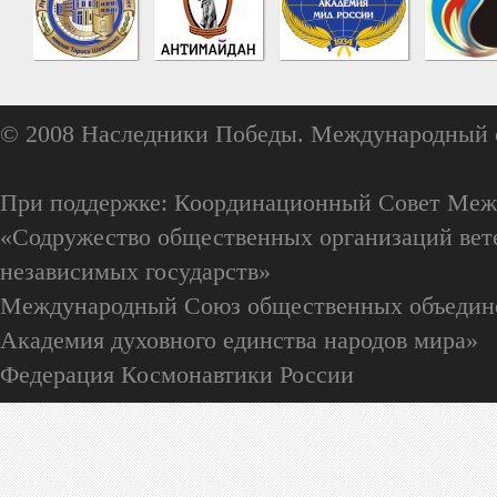
© 2008 Наследники Победы. Международный 
При поддержке: Координационный Совет Меж
«Содружество общественных организаций вете
независимых государств»
Международный Союз общественных объедин
Академия духовного единства народов мира»
Федерация Космонавтики России