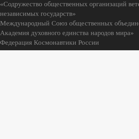
«Содружество общественных организаций вете
независимых государств»
Международный Союз общественных объедин
Академия духовного единства народов мира»
Федерация Космонавтики России