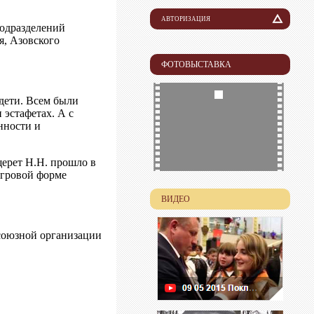
АВТОРИЗАЦИЯ
подразделений
я, Азовского
Логин
ФОТОВЫСТАВКА
Пароль
 дети. Всем были
 эстафетах. А с
нности и
щерет Н.Н. прошло в
игровой форме
ВИДЕО
союзной организации