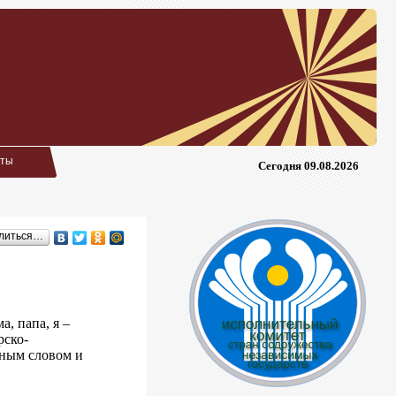
кты
Сегодня 09.08.2026
литься…
, папа, я –
рско-
нным словом и