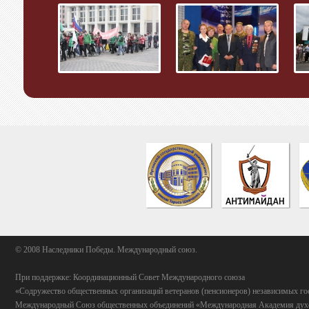
© 2008 Наследники Победы. Международный союз.
При поддержке: Координационный Совет Международного союза
«Содружество общественных организаций ветеранов (пенсионеров) независимых го
Международный Союз общественных объединений «Международная Академия духо