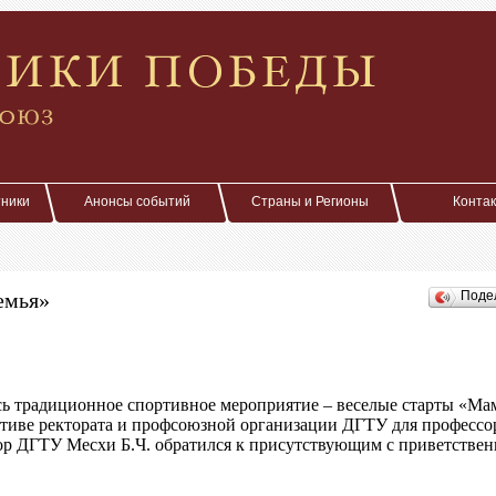
тники
Анонсы событий
Страны и Регионы
Конта
емья»
Поде
ь традиционное спортивное мероприятие – веселые старты «Мама
тиве ректората и профсоюзной организации ДГТУ для профессо
ктор ДГТУ Месхи Б.Ч. обратился к присутствующим с приветстве