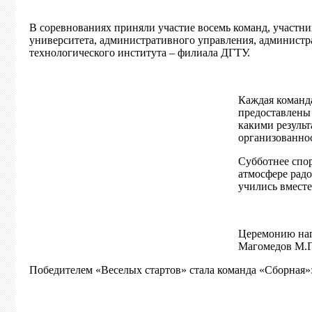
В соревнованиях приняли участие восемь команд, участни
университета, административного управления, администра
технологического института – филиала ДГТУ.
Каждая команда
предоставлены 
какими результ
организованно
Субботнее спо
атмосфере радо
учились вместе
Церемонию наг
Магомедов М.Г
Победителем «Веселых стартов» стала команда «Сборная»