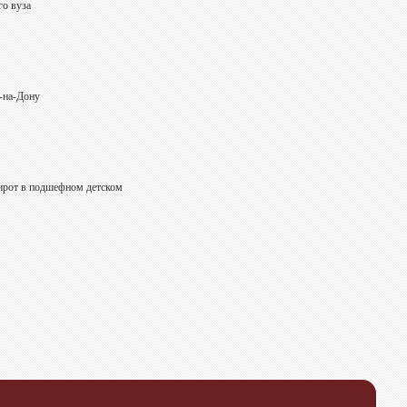
го вуза
-на-Дону
сирот в подшефном детском