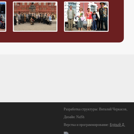
Разработка структуры: Виталий Черкасов,
Дизайн: NaSh
Верстка и программирование:
Бурый Д.