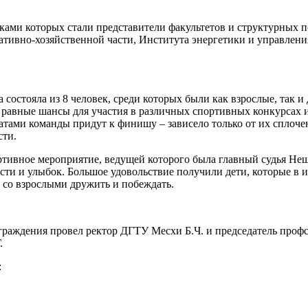
ками которых стали представители факультетов и структурных 
тивно-хозяйственной части, Института энергетики и управлени
 состояла из 8 человек, среди которых были как взрослые, так и
равные шансы для участия в различных спортивных конкурсах и
атами команды придут к финишу – зависело только от их сплоче
сти.
ртивное мероприятие, ведущей которого была главный судья Не
сти и улыбок. Большое удовольствие получили дети, которые в 
 со взрослыми дружить и побеждать.
раждения провел ректор ДГТУ Месхи Б.Ч. и председатель проф
.
: