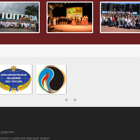
сударств»
вного единства народов мира»