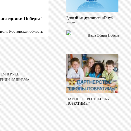
Единый час духовности «Голубь
аследники Победы"
мира»
ион: Ростовская область
Наша Общая Победа
ЕМ В РУКЕ
ЛЕНИЙ ФАШИЗМА
ПАРТНЕРСТВО "ШКОЛЫ-
ПОБРАТИМЫ"
я