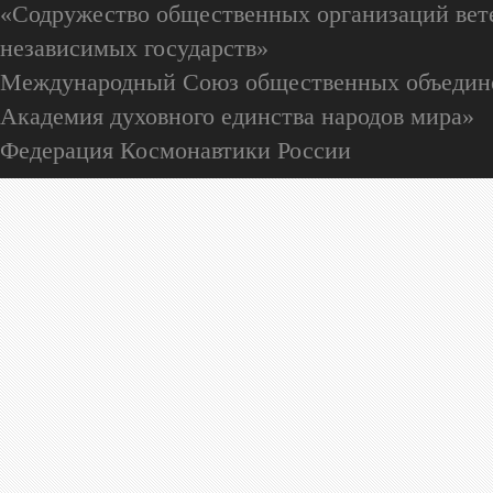
«Содружество общественных организаций вете
независимых государств»
Международный Союз общественных объедин
Академия духовного единства народов мира»
Федерация Космонавтики России