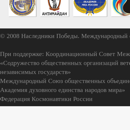
© 2008 Наследники Победы. Международный 
При поддержке: Координационный Совет Меж
«Содружество общественных организаций вете
независимых государств»
Международный Союз общественных объедин
Академия духовного единства народов мира»
Федерация Космонавтики России