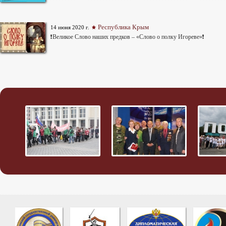
Республика Крым
14 июня 2020 г.
❗Великое Слово наших предков – «Слово о полку Игореве»❗