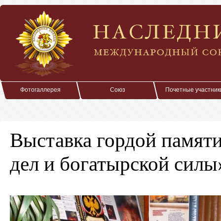
Фотогаллерея
Союз
Почетные участник
Выставка гордой памят
дел и богатырской силы