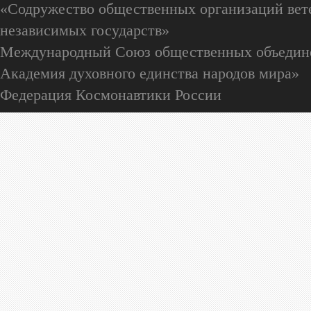
«Содружество общественных организаций вете
независимых государств»
Международный Союз общественных объедин
Академия духовного единства народов мира»
Федерация Космонавтики России