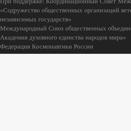
При поддержке: Координационный Совет Меж
«Содружество общественных организаций вете
независимых государств»
Международный Союз общественных объедин
Академия духовного единства народов мира»
Федерация Космонавтики России