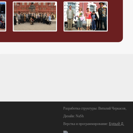
Разработка структуры: Виталий Черкасов,
Дизайн: NaSh
Верстка и программирование:
Бурый Д.