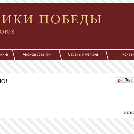
тники
Анонсы событий
Страны и Регионы
Конта
НО!
Поде
Реги