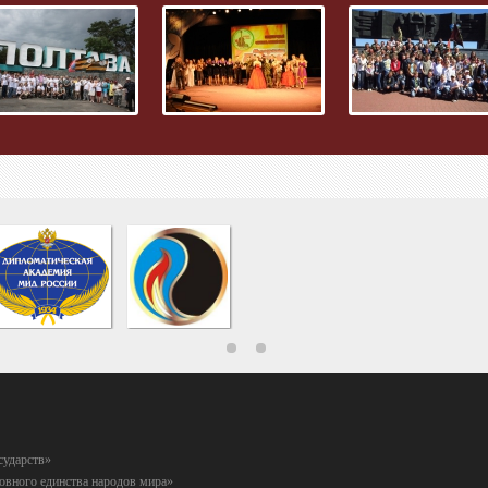
сударств»
вного единства народов мира»