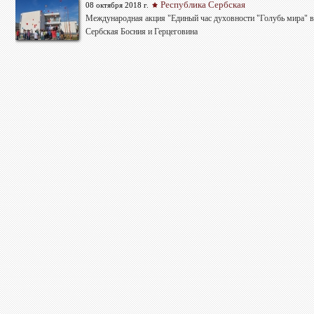
Республика Сербская
08 октября 2018 г.
Международная акция "Единый час духовности "Голубь мира" в
Сербская Босния и Герцеговина