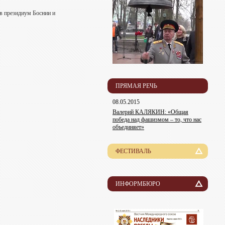
 в президиум Боснии и
ПРЯМАЯ РЕЧЬ
08.05.2015
Валерий КАЛЯКИН: «Общая
победа над фашизмом – то, что нас
объединяет»
ФЕСТИВАЛЬ
История
Лауреаты
ИНФОРМБЮРО
Новости
Организационный комитет
Пресса о нас
Информация для участников