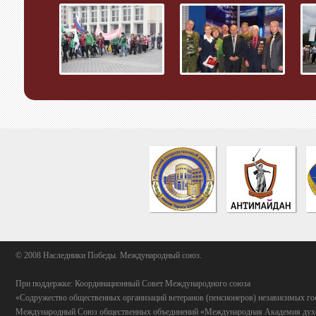
© 2008 Наследники Победы. Международный союз.
При поддержке: Координационный Совет Международного союза
«Содружество общественных организаций ветеранов (пенсионеров) независимых го
Международный Союз общественных объединений «Международная Академия духо