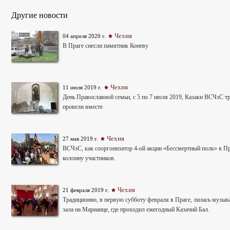
Другие новости
Чехия
04 апреля 2020 г.
В Праге снесли памятник Коневу
Чехия
11 июля 2019 г.
День Православной семьи, с 5 по 7 июля 2019, Казаки ВСЧзС т
провели вместе
Чехия
27 мая 2019 г.
ВСЧзС, как сооргонизатор 4-ой акции «Бессмертный полк» в Пр
колонну участников.
Чехия
21 февраля 2019 г.
Традиционно, в первую субботу февраля в Праге, лилась музыка
зала на Марианце, где проходил ежегодный Казачий Бал.