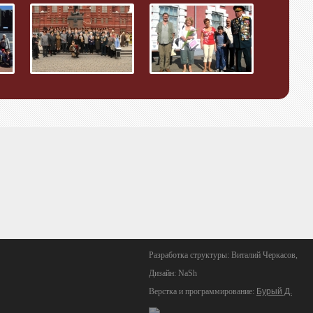
Разработка структуры: Виталий Черкасов,
Дизайн: NaSh
Верстка и программирование:
Бурый Д.