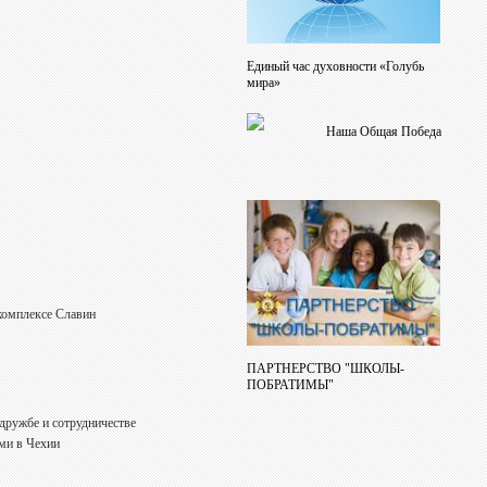
Единый час духовности «Голубь
мира»
Наша Общая Победа
комплексе Славин
ПАРТНЕРСТВО "ШКОЛЫ-
ПОБРАТИМЫ"
 дружбе и сотрудничестве
ми в Чехии