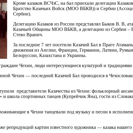
Кроме казаков ВСЧзС, на бал приехали делегации Казаков
Братство Казачьих Войск (МОО ВБКВ)) и Сербии (Ассоци
Сербии).
Делегацию Казаков из России представлял Быков В. В, ат
Казачьей Общины МОО ВБКВ, а делегацию из Сербии – 
Стево Вранич.
За последние 7 лет посетили Казачий Бал в Праге Атаман
движения из Англии, Франции, Германии, Латвии, Румын
Белоруссии, Казахстана и Украины.
раждане Чехии, люди интересующиеся культурой и традициями 
енной Чехии — последний Казачий Бал проводился в Чехословак
тупили представители Казачества из Чехии: фольклорный анса
» и школа спортивных танцев (Купрейчик Яна), гости из Слова
проживающие в Чехии танцевали под музыку и песни в исполнен
аже репродукций картин известного художника — казака нашего