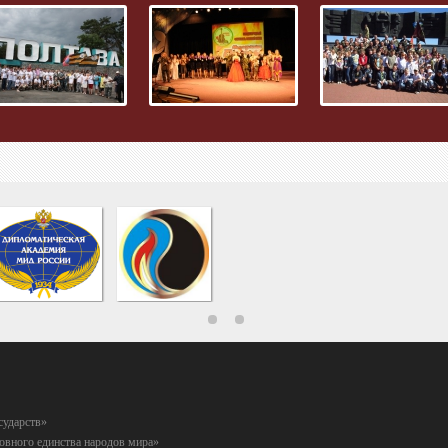
сударств»
вного единства народов мира»