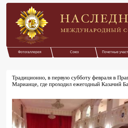
Фотогаллерея
Союз
Почетные учас
Традиционно, в первую субботу февраля в Праг
Марианце, где проходил ежегодный Казачий Ба