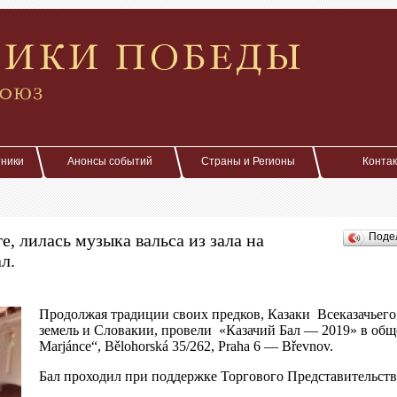
тники
Анонсы событий
Страны и Регионы
Конта
е, лилась музыка вальса из зала на
Поде
л.
Продолжая традиции своих предков, Казаки Всеказачьег
земель и Словакии, провели «Казачий Бал — 2019» в общ
Marjánce“, Bělohorská 35/262, Praha 6 — Břevnov.
Бал проходил при поддержке Торгового Представительств