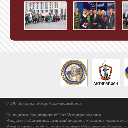
© 2008 Наследники Победы. Международный союз.
При поддержке: Координационный Совет Международного союза
«Содружество общественных организаций ветеранов (пенсионеров) независимых го
Международный Союз общественных объединений «Международная Академия духо