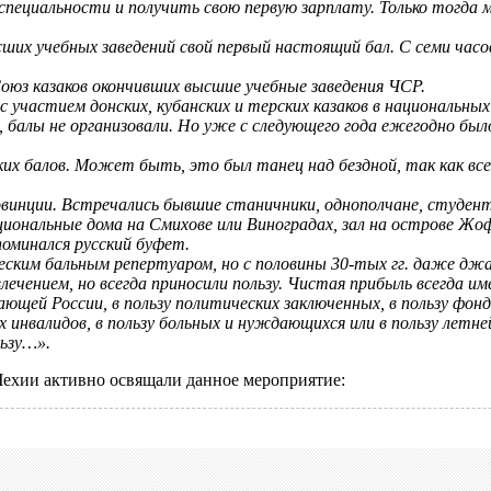
 специальности и получить свою первую зарплату. Только тогда
 учебных заведений свой первый настоящий бал. С семи часов 
з казаков окончивших высшие учебные заведения ЧСР.
стием донских, кубанских и терских казаков в национальных
балы не организовали. Но уже с следующего года ежегодно был
х балов. Может быть, это был танец над бездной, так как все
ции. Встречались бывшие станичники, однополчане, студент
иональные дома на Смихове или Виноградах, зал на острове Жо
минался русский буфет.
еским бальным репертуаром, но с половины 30-тых гг. даже джа
ением, но всегда приносили пользу. Чистая прибыль всегда име
дающей России, в пользу политических заключенных, в пользу фон
их инвалидов, в пользу больных и нуждающихся или в пользу летне
льзу…».
Чехии активно освящали данное мероприятие: