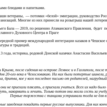
чными блюдами и напитками.
наши ветераны, — потомки «белой» эмиграции, руководство Рос
анизаций. Многие из них принесли на розыгрыш нашей лотереи
ьего Бала — 2019, по решению Атаманского Правления, будет п
лавного Духовного Центра в Праге
очередной пример международной интеграции казаков в Чешское 
ьтуры и традиций.
013 года, историка, родовой Донской казачки Анастасии Василь
ыма, после сидения на острове Лемнос и в Галлиполи, после
дов 20-ого века в Чехословакию. На них были потертые шинели, р
, бритва, кое у кого последнее письмо от родителей, нагрудный
е приехали плясать, а приехали учиться. Всех их надо было 
уть, накормить и лечить. Только потом они могли сесть за учебу
. Первые торжества с танцами устраивали тогда не для взр
заведения покидать первые русские выпускники. Для них конч