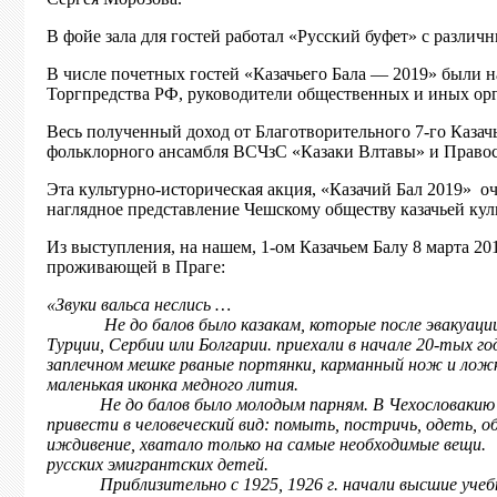
В фойе зала для гостей работал «Русский буфет» с разли
В числе почетных гостей «Казачьего Бала — 2019» были 
Торгпредства РФ, руководители общественных и иных орг
Весь полученный доход от Благотворительного 7-го Казач
фольклорного ансамбля ВСЧзС «Казаки Влтавы» и Правос
Эта культурно-историческая акция, «Казачий Бал 2019» 
наглядное представление Чешскому обществу казачьей кул
Из выступления, на нашем, 1-ом Казачьем Балу 8 марта 2
проживающей в Праге:
«Звуки вальса неслись …
Не до балов было казакам, которые после эвакуации Кр
Турции, Сербии или Болгарии. приехали в начале 20-тых го
заплечном мешке рваные портянки, карманный нож и ложка
маленькая иконка медного лития.
Не до балов было молодым парням. В Чехословакию они н
привести в человеческий вид: помыть, постричь, одеть, об
иждивение, хватало только на самые необходимые вещи
русских эмигрантских детей.
Приблизительно с 1925, 1926 г. начали высшие учебные 