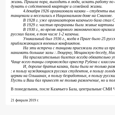
жизнь. Пришла пора, выходить в люди, искать работу по
думать о собственной квартире и семейной жизни.
4.декабря 1926 организовали казаки – студенты высших
танцевали и веселились в Национальном доме на Смихове.
В 1928 г. уже организатором казачьего бала стал Сою
В 1929 г. частью программы были живые картины с уча
В 1930 г., во время мирового экономического кризиса, 
русских балов, в том числе 1-2 казачьи.
Уникальный был 1936 г., когда в Праге было 25 русски
приближающихся военных конфликтов.
На эти встречи с танцами приезжали гости из провин
нанимать большие залы : Люцерну, Мещанскую беседу, Нац
На пригласительных билетах всегда обязательно упо
Чаще всего танцы сопровождал оркестр Рубена с классич
И, дорогие братья казаки, балы были не только развлеч
: в пользу нуждающихся русских студентов, в пользу голо
церкви на Ольшанах, в пользу безработных, в пользу русск
Пусть и Ваш бал принесет не только развлечение, но и по
В понедельник, после Казачьего Бала, центральные СМИ 
21 февраля 2019 г.