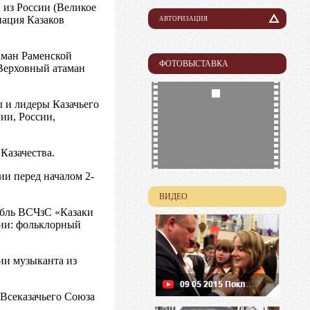
 из России (Великое
ация Казаков
АВТОРИЗАЦИЯ
Логин
аман Раменской
ФОТОВЫСТАВКА
Верховный атаман
Пароль
ы и лидеры Казачьего
ии, России,
Казачества.
ии перед началом 2-
ВИДЕО
мбль ВСЧзС «Казаки
кии: фольклорный
ии музыканта из
 Всеказачьего Союза