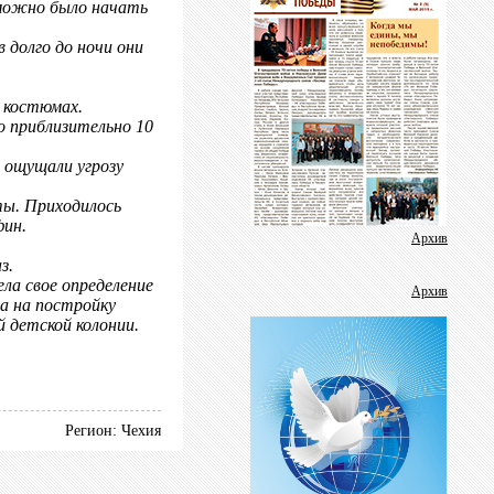
 можно было начать
Фотогалерея
Дневник фестиваля
долго до ночи они
Аудиоролики
Видеогалерея
 костюмах.
о приблизительно 10
Пресс-релизы
Школа журналистики
 ощущали угрозу
В помощь защитнику отечества
ы. Приходилось
фин.
Методичка
Архив
з.
Социальные ролики
ла свое определение
Архив
да на постройку
Аналитика
й детской колонии.
Газета
Регион: Чехия