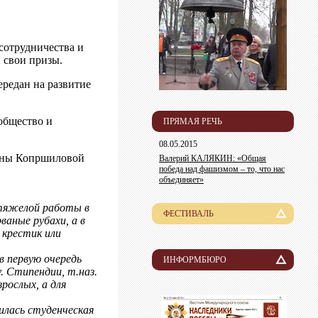
сотрудничества и
 свои призы.
ередан на развитие
общество и
ПРЯМАЯ РЕЧЬ
08.05.2015
евны Копршиловой
Валерий КАЛЯКИН: «Общая
победа над фашизмом – то, что нас
объединяет»
 тяжелой работы в
ФЕСТИВАЛЬ
ваные рубахи, а в
 крестик или
История
в первую очередь
Лауреаты
ИНФОРМБЮРО
. Стипендии, т.наз.
Новости
ослых, а для
Организационный комитет
Пресса о нас
Информация для участников
илась студенческая