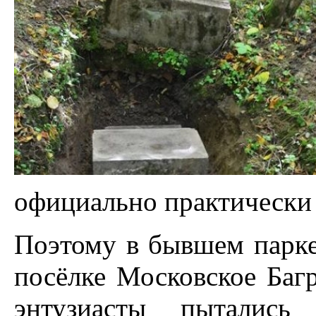
официально практически 
Поэтому в бывшем парк
посёлке Московское Багр
энтузиасты пытались