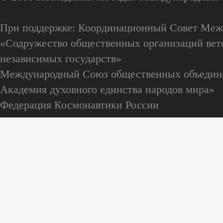
При поддержке: Координационный Совет Меж
«Содружество общественных организаций вете
независимых государств»
Международный Союз общественных объедин
Академия духовного единства народов мира»
Федерация Космонавтики России