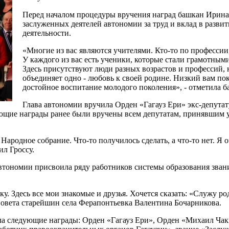
Перед началом процедуры вручения наград башкан Ирина
заслуженных деятелей автономии за труд и вклад в развит
деятельности.
«Многие из вас являются учителями. Кто-то по профессии,
У каждого из вас есть ученики, которые стали грамотным
Здесь присутствуют люди разных возрастов и профессий, 
объединяет одно - любовь к своей родине. Низкий вам пок
достойное воспитание молодого поколения», - отметила б
Глава автономии вручила Орден «Гагауз Ери» экс-депута
ующие награды ранее были вручены всем депутатам, принявшим у
ародное собрание. Что-то получилось сделать, а что-то нет. Я о
ил Гроссу.
автономии присвоила ряду работников системы образования зва
у. Здесь все мои знакомые и друзья. Хочется сказать: «Служу ро
 Совета старейшин села Ферапонтьевка Валентина Бочарникова.
а следующие награды: Орден «Гагауз Ери», Орден «Михаил Чак