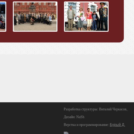
Разработка структуры: Виталий Черкасов,
Дизайн: NaSh
Верстка и программирование:
Бурый Д.