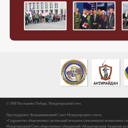
© 2008 Наследники Победы. Международный союз.
При поддержке: Координационный Совет Международного союза
«Содружество общественных организаций ветеранов (пенсионеров) независимых го
Международный Союз общественных объединений «Международная Академия духо