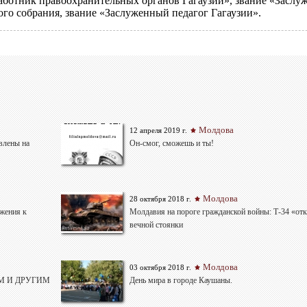
аботник правоохранительных органов Гагаузии», звание «Заслу
ого собрания, звание «Заслуженный педагог Гагаузии».
Молдова
12 апреля 2019 г.
влены на
Он-смог, сможешь и ты!
Молдова
28 октября 2018 г.
ажения к
Молдавия на пороге гражданской войны: Т-34 «отк
вечной стоянки
Молдова
03 октября 2018 г.
М И ДРУГИМ
День мира в городе Каушаны.