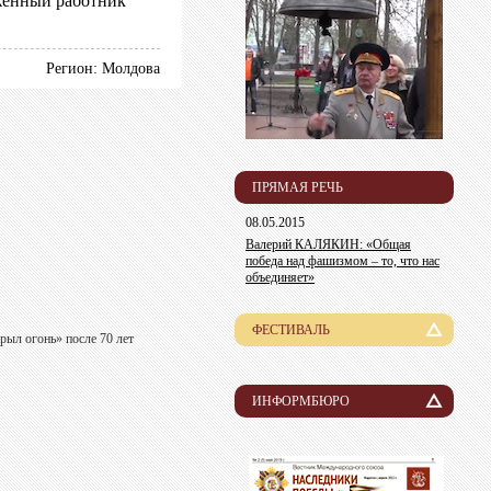
женный работник
Регион: Молдова
ПРЯМАЯ РЕЧЬ
08.05.2015
Валерий КАЛЯКИН: «Общая
победа над фашизмом – то, что нас
объединяет»
ФЕСТИВАЛЬ
рыл огонь» после 70 лет
История
Лауреаты
ИНФОРМБЮРО
Новости
Организационный комитет
Пресса о нас
Информация для участников