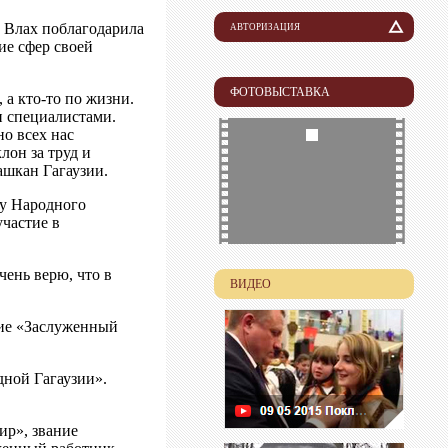
 Влах поблагодарила
АВТОРИЗАЦИЯ
ие сфер своей
Логин
ФОТОВЫСТАВКА
 а кто-то по жизни.
Пароль
и специалистами.
но всех нас
лон за труд и
ашкан Гагаузии.
ту Народного
частие в
чень верю, что в
ВИДЕО
ние «Заслуженный
дной Гагаузии».
ир», звание