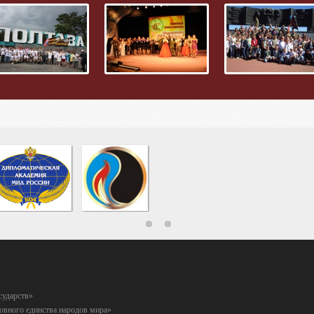
сударств»
вного единства народов мира»