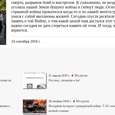
смерть, разрывов бомб и выстрелов. К сожалению, не везд
уголках нашей Земли бушуют войны и гибнут люди. Огн
страшной войны прокатился когда-то и по нашей многост
унеся с собой миллионы жизней. Сегодня спустя десятиле
память о той Войне, о том какой ценой нам достался этот 
важно сегодня не дать стереться памяти об этом. И тогда,
вернется.
24 сентября 2018 г.
Молдова
12 апреля 2019 г.
влены на
Он-смог, сможешь и ты!
Молдова
28 октября 2018 г.
ажения к
Молдавия на пороге гражданской войны: Т-34 «отк
вечной стоянки