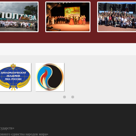
сударств»
вного единства народов мира»