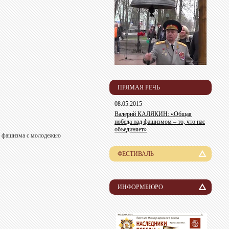
ПРЯМАЯ РЕЧЬ
08.05.2015
Валерий КАЛЯКИН: «Общая
победа над фашизмом – то, что нас
объединяет»
в фашизма с молодежью
ФЕСТИВАЛЬ
История
Лауреаты
ИНФОРМБЮРО
Новости
Организационный комитет
Пресса о нас
Информация для участников