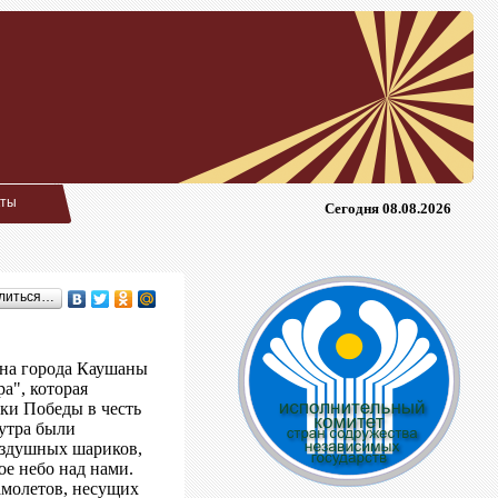
кты
Сегодня 08.08.2026
литься…
ина города Каушаны
а", которая
ки Победы в честь
утра были
оздушных шариков,
ое небо над нами.
самолетов, несущих