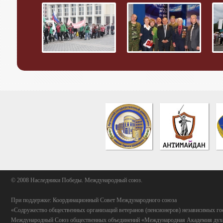
© 2008 Наследники Победы. Международный союз.
При поддержке: Координационный Совет Международного союза
«Содружество общественных организаций ветеранов (пенсионеров) независимых го
Международный Союз общественных объединений «Международная Академия духо