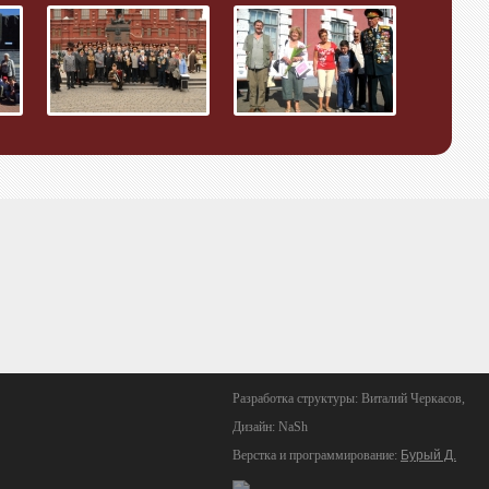
Разработка структуры: Виталий Черкасов,
Дизайн: NaSh
Верстка и программирование:
Бурый Д.