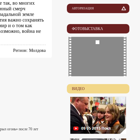
е так, во многих
енный смерч
АВТОРИЗАЦИЯ
радальной земле
Логин
тия важно сохранять
мир и о том как
ФОТОВЫСТАВКА
 возможно, война не
Пароль
Регион: Молдова
ВИДЕО
рыл огонь» после 70 лет