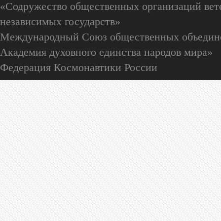
«Содружество общественных организаций вете
независимых государств»
Международный Союз общественных объедин
Академия духовного единства народов мира»
Федерация Космонавтики России