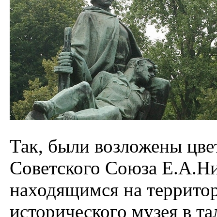
Так, были возложены цве
Советского Союза Е.А.Ни
находящимся на террито
исторического музея в т