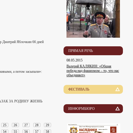
ир Дмитрий Яблочкин 66 дней
ПРЯМАЯ РЕЧЬ
08.05.2015
Валерий КАЛЯКИН: «Общая
победа над фашизмом – то, что нас
 живыми, а потом засыпали»:
объединяет»
ФЕСТИВАЛЬ
История
КАЗАК ЗА РОДИНУ ЖИЗНЬ
Лауреаты
ИНФОРМБЮРО
Новости
Организационный комитет
25
26
27
28
29
Пресса о нас
Информация для участников
54
55
56
57
58