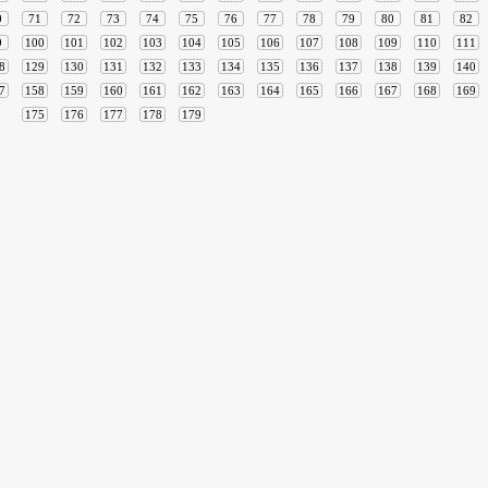
0
71
72
73
74
75
76
77
78
79
80
81
82
9
100
101
102
103
104
105
106
107
108
109
110
111
8
129
130
131
132
133
134
135
136
137
138
139
140
7
158
159
160
161
162
163
164
165
166
167
168
169
175
176
177
178
179