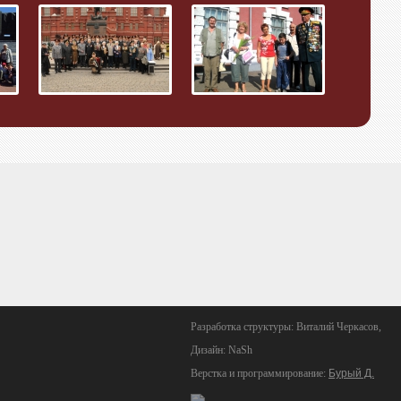
Разработка структуры: Виталий Черкасов,
Дизайн: NaSh
Верстка и программирование:
Бурый Д.