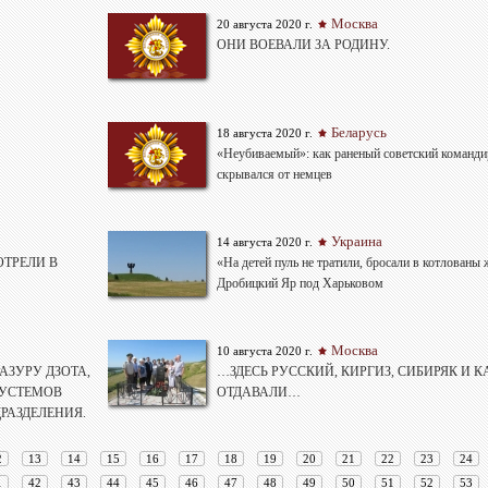
Москва
20 августа 2020 г.
ОНИ ВОЕВАЛИ ЗА РОДИНУ.
Беларусь
18 августа 2020 г.
«Неубиваемый»: как раненый советский команд
скрывался от немцев
Украина
14 августа 2020 г.
ОТРЕЛИ В
«На детей пуль не тратили, бросали в котлованы
Дробицкий Яр под Харьковом
Москва
10 августа 2020 г.
АЗУРУ ДЗОТА,
…ЗДЕСЬ РУССКИЙ, КИРГИЗ, СИБИРЯК И 
РУСТЕМОВ
ОТДАВАЛИ…
РАЗДЕЛЕНИЯ.
2
13
14
15
16
17
18
19
20
21
22
23
24
1
42
43
44
45
46
47
48
49
50
51
52
53