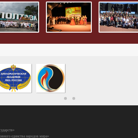
сударств»
вного единства народов мира»