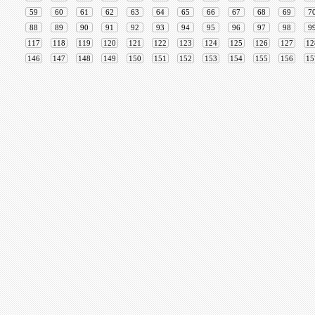
59
60
61
62
63
64
65
66
67
68
69
7
88
89
90
91
92
93
94
95
96
97
98
9
117
118
119
120
121
122
123
124
125
126
127
12
146
147
148
149
150
151
152
153
154
155
156
15