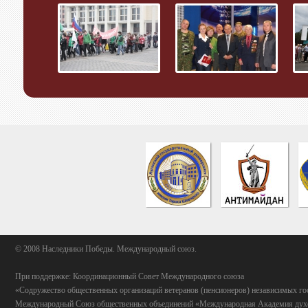
© 2008 Наследники Победы. Международный союз.
При поддержке: Координационный Совет Международного союза
«Содружество общественных организаций ветеранов (пенсионеров) независимых го
Международный Союз общественных объединений «Международная Академия духо