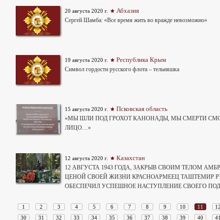
Абхазия
20 августа 2020 г.
Сергей Шамба: «Все время жить во вражде невозможно»
Республика Крым
19 августа 2020 г.
Символ гордости русского флота – тельняшка
Псковская область
15 августа 2020 г.
«МЫ ШЛИ ПОД ГРОХОТ КАНОНАДЫ, МЫ СМЕРТИ СМ
ЛИЦО…»
Казахстан
12 августа 2020 г.
12 АВГУСТА 1943 ГОДА, ЗАКРЫВ СВОИМ ТЕЛОМ АМБР
ЦЕНОЙ СВОЕЙ ЖИЗНИ КРАСНОАРМЕЕЦ ТАШТЕМИР 
ОБЕСПЕЧИЛ УСПЕШНОЕ НАСТУПЛЕНИЕ СВОЕГО ПОД
1
2
3
4
5
6
7
8
9
10
11
1
30
31
32
33
34
35
36
37
38
39
40
4