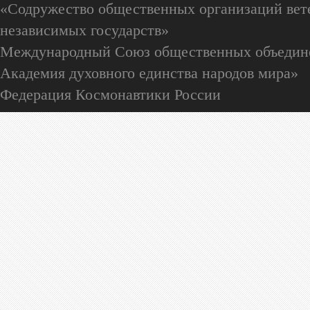
«Содружество общественных организаций вете
независимых государств»
Международный Союз общественных объедин
Академия духовного единства народов мира»
Федерация Космонавтики России