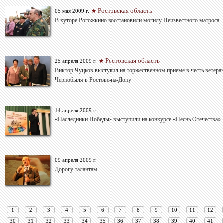
Ростовская область
05 мая 2009 г.
В хуторе Рогожкино восстановили могилу Неизвестного матроса
Ростовская область
25 апреля 2009 г.
Виктор Чуцков выступил на торжественном приеме в честь ветера
Чернобыля в Ростове-на-Дону
14 апреля 2009 г.
«Наследники Победы» выступили на конкурсе «Песнь Отечества»
09 апреля 2009 г.
Дорогу талантам
1
2
3
4
5
6
7
8
9
10
11
12
30
31
32
33
34
35
36
37
38
39
40
41