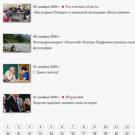
Ростовская область
09 октября 2009 г.
«Наследники Победы» в поисковой экспедиции «Вахта памяти»
08 октября 2009 г.
Фотокорреспондент «Известий» Наталья Парфенова показала свои
фотографии
05 октября 2009 г.
С Днем учителя!
Мордовия
02 октября 2009 г.
Кадетам надлежит помнить свою историю
1
2
3
4
5
6
7
8
9
10
11
12
30
31
32
33
34
35
36
37
38
39
40
41