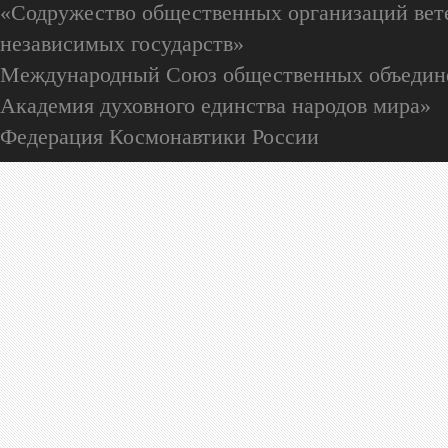
«Содружество общественных организаций вете
независимых государств»
Международный Союз общественных объедин
Академия духовного единства народов мира»
Федерация Космонавтики России