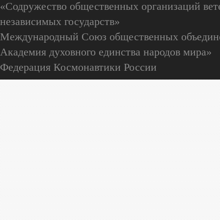
«Содружество общественных организаций вете
независимых государств»
Международный Союз общественных объедин
Академия духовного единства народов мира»
Федерация Космонавтики России