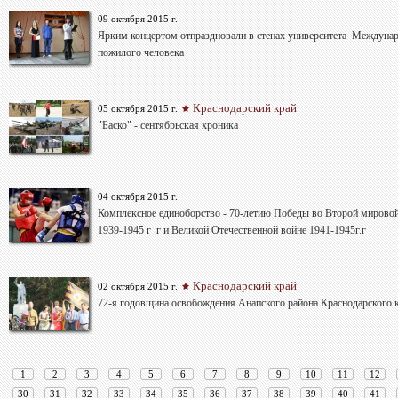
09 октября 2015 г.
Ярким концертом отпраздновали в стенах университета Междуна
пожилого человека
Краснодарский край
05 октября 2015 г.
"Баско" - сентябрьская хроника
04 октября 2015 г.
Комплексное единоборство - 70-летию Победы во Второй мирово
1939-1945 г .г и Великой Отечественной войне 1941-1945г.г
Краснодарский край
02 октября 2015 г.
72-я годовщина освобождения Анапского района Краснодарского 
1
2
3
4
5
6
7
8
9
10
11
12
30
31
32
33
34
35
36
37
38
39
40
41