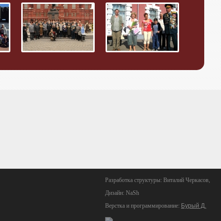
Разработка структуры: Виталий Черкасов,
Дизайн: NaSh
Верстка и программирование:
Бурый Д.