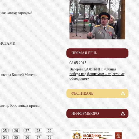
стием международной
РИСТАМИ.
ПРЯМАЯ РЕЧЬ
08.05.2015
Валерий КАЛЯКИН: «Общая
победа над фашизмом – то, что нас
й иконы Божией Матери
объединяет»
ФЕСТИВАЛЬ
История
адимир Ключников принял
Лауреаты
ИНФОРМБЮРО
Новости
Организационный комитет
25
26
27
28
29
Пресса о нас
Информация для участников
54
55
56
57
58