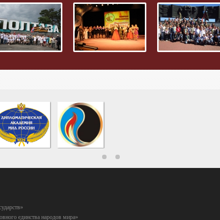
сударств»
вного единства народов мира»