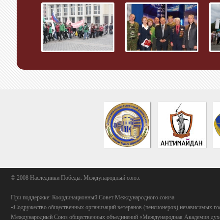
© 2008 Наследники Победы. Международный союз.
При поддержке: Координационный Совет Международного союза
«Содружество общественных организаций ветеранов (пенсионеров) независимых го
Международный Союз общественных объединений «Международная Академия духо