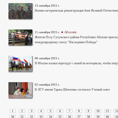
13 сентября 2015 г.
Военно-историческая реконструкция боев Великой Отечестве
Абхазия
11 сентября 2015 г.
Жители Псху Сухумского района Республики Абхазия присое
международному союзу "Наследники Победы"
08 сентября 2015 г.
В Москве казаки пересядут с коней на мотоциклы, чтобы пат
02 сентября 2015 г.
В ЛГУ имени Тараса Шевченко состоялся Ученый совет
1
2
3
4
5
6
7
8
9
10
11
1
30
31
32
33
34
35
36
37
38
39
40
4