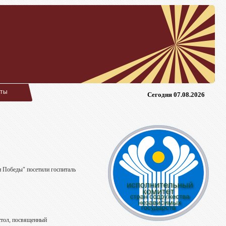
кты
Сегодня 07.08.2026
 Победы" посетили гоcпиталь
тол, посвященный