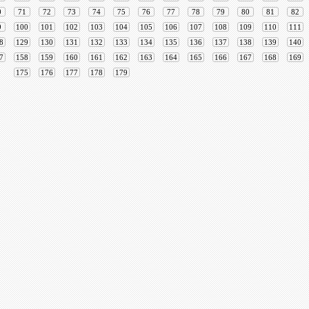
0
71
72
73
74
75
76
77
78
79
80
81
82
9
100
101
102
103
104
105
106
107
108
109
110
111
8
129
130
131
132
133
134
135
136
137
138
139
140
7
158
159
160
161
162
163
164
165
166
167
168
169
175
176
177
178
179