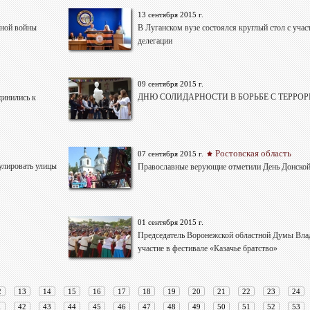
13 сентября 2015 г.
нной войны
В Луганском вузе состоялся круглый стол с уча
делегации
09 сентября 2015 г.
ДНЮ СОЛИДАРНОСТИ В БОРЬБЕ С ТЕРРО
динились к
Ростовская область
07 сентября 2015 г.
рулировать улицы
Православные верующие отметили День Донско
01 сентября 2015 г.
Председатель Воронежской областной Думы Вл
участие в фестивале «Казачье братство»
2
13
14
15
16
17
18
19
20
21
22
23
24
1
42
43
44
45
46
47
48
49
50
51
52
53