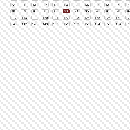
59
60
61
62
63
64
65
66
67
68
69
7
88
89
90
91
92
93
94
95
96
97
98
9
117
118
119
120
121
122
123
124
125
126
127
12
146
147
148
149
150
151
152
153
154
155
156
15